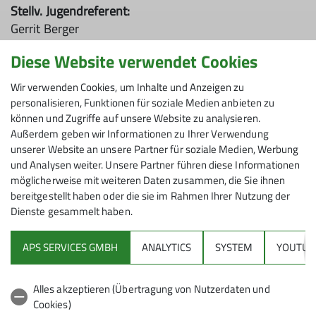
Stellv. Jugendreferent:
Gerrit Berger
gerrit.berger@dav-siegerland.de
Diese Website verwendet Cookies
Weitere Ansprechpersonen über den Hauptverband
Wir verwenden Cookies, um Inhalte und Anzeigen zu
unter:
personalisieren, Funktionen für soziale Medien anbieten zu
https://www.jdav.de
können und Zugriffe auf unsere Website zu analysieren.
Außerdem geben wir Informationen zu Ihrer Verwendung
unserer Website an unsere Partner für soziale Medien, Werbung
und Analysen weiter. Unsere Partner führen diese Informationen
möglicherweise mit weiteren Daten zusammen, die Sie ihnen
bereitgestellt haben oder die sie im Rahmen Ihrer Nutzung der
Dienste gesammelt haben.
Sektion Siegerland
APS SERVICES GMBH
ANALYTICS
SYSTEM
YOUTUB
JDAV
Alles akzeptieren (Übertragung von Nutzerdaten und
Kletterzentrum Siegerland »
Cookies)