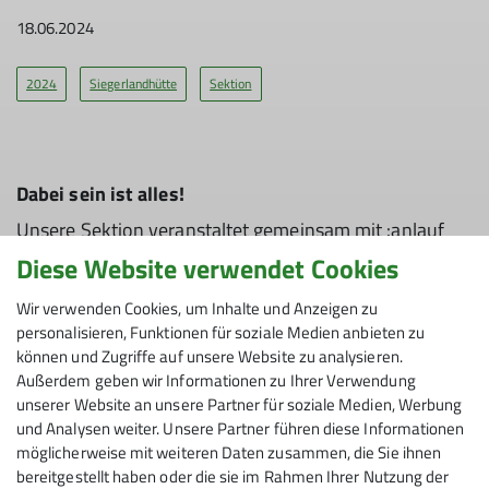
18.06.2024
2024
Siegerlandhütte
Sektion
Dabei sein ist alles!
Unsere Sektion veranstaltet gemeinsam mit :anlauf
zum 800-jährigen Jubiläum der Stadt Siegen den
Diese Website verwendet Cookies
„Siegerlandhütte 800“-Lauf. Die Veranstaltung für
Wir verwenden Cookies, um Inhalte und Anzeigen zu
Wander- und Laufbegeisterte soll im wahrsten Sinne
personalisieren, Funktionen für soziale Medien anbieten zu
des Wortes zum Höhepunkt des 800-jährigen
können und Zugriffe auf unsere Website zu analysieren.
Stadtjubiläums werden.
Außerdem geben wir Informationen zu Ihrer Verwendung
unserer Website an unsere Partner für soziale Medien, Werbung
Der Start kann in Sölden erfolgen, von dort sind ca.
und Analysen weiter. Unsere Partner führen diese Informationen
1500 Höhenmeter bis zur Siegerlandhütte zu
möglicherweise mit weiteren Daten zusammen, die Sie ihnen
bewältigen. Die sportliche Wertung erfolgt über eine
bereitgestellt haben oder die sie im Rahmen Ihrer Nutzung der