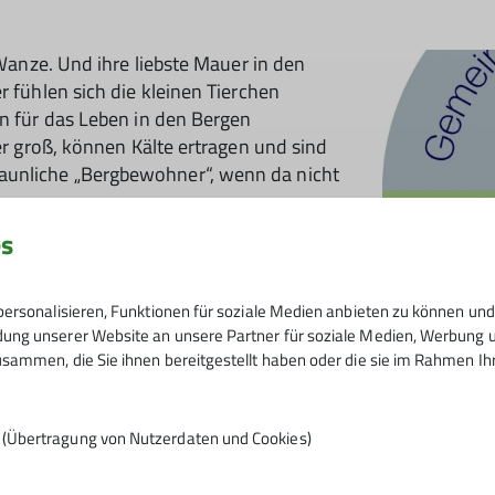
 Wanze. Und ihre liebste Mauer in den
r fühlen sich die kleinen Tierchen
en für das Leben in den Bergen
ter groß, können Kälte ertragen und sind
aunliche „Bergbewohner“, wenn da nicht
re.
es
cht, Wirtsleute zufriedene Gäste und
ung der Störenfriede gestaltet sich
d vielseitig und die Maßnahmen oft mit
ersonalisieren, Funktionen für soziale Medien anbieten zu können und 
fklärung über Bettwanzen kann aber
ng unserer Website an unsere Partner für soziale Medien, Werbung un
sammen, die Sie ihnen bereitgestellt haben oder die sie im Rahmen I
n (Übertragung von Nutzerdaten und Cookies)
 mit den hygienischen Verhältnissen auf
n der eigenen Wohnung oder im