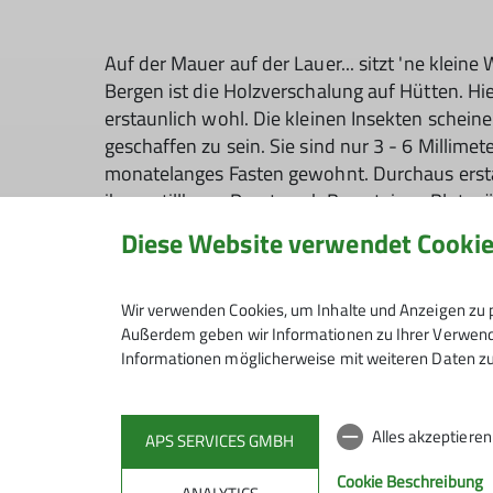
Auf der Mauer auf der Lauer... sitzt 'ne kleine
Bergen ist die Holzverschalung auf Hütten. Hie
erstaunlich wohl. Die kleinen Insekten schein
geschaffen zu sein. Sie sind nur 3 - 6 Millime
monatelanges Fasten gewohnt. Durchaus erst
ihr unstillbarer Durst nach Bergsteiger-Blut wä
Diese Website verwendet Cooki
Übernachtungsgäste wollen eine erholsame Na
die Sektionen eine intakte Hütte. Die Bekämpf
dabei äußerst schwierig. Die Gründe dafür sin
Wir verwenden Cookies, um Inhalte und Anzeigen zu p
hohen Kosten verbunden. Eine umfassende Au
Außerdem geben wir Informationen zu Ihrer Verwendu
schon viel helfen.
Informationen möglicherweise mit weiteren Daten zu
Kein Hüttenproblem
Alles akzeptiere
APS SERVICES GMBH
Zunächst ist zu betonen, dass ein Befall
nichts
den Hütten oder der Gäste
zu tun hat. Auch i
Cookie Beschreibung