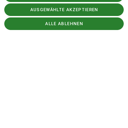
Online-Aufnahme
.
AUSGEWÄHLTE AKZEPTIEREN
Hier findest Du alle Infos zur Mitgliedschaft
›
ALLE ABLEHNEN
Wir freuen uns auf Dich!
Sektion Siegerland
JDAV
Kletterzentrum Siegerland »
Sektion Siegerland des Deutschen Alpenvereins e.V.
Effertsufer 105
57072 Siegen