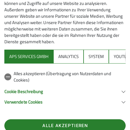
können und Zugriffe auf unsere Website zu analysieren.
2025
Sektion
Mitgliedschaft
Außerdem geben wir Informationen zu Ihrer Verwendung
unserer Website an unsere Partner für soziale Medien, Werbung
und Analysen weiter. Unsere Partner führen diese Informationen
möglicherweise mit weiteren Daten zusammen, die Sie ihnen
Bei einem
bereitgestellt haben oder die sie im Rahmen Ihrer Nutzung der
Eintritt in unsere DAV Sektion Siegerland ab
Dienste gesammelt haben.
1. September
wird nur der
halbe Beitrag
für das
laufende Jahr berechnet.
APS SERVICES GMBH
ANALYTICS
SYSTEM
YOUTUB
Damit kannst Du bei einem Urlaub in den Bergen noch
in diesem Jahr alle Vorteile einer Mitgliedschaft nutzen:
Alles akzeptieren (Übertragung von Nutzerdaten und
unter anderem die Vergünstigungen auf den über
Cookies)
2.000 Hütten der alpinen Vereine in den Alpen und
den umfassenden Versicherungsschutz Suche,
Cookie Beschreibung
Bergung, Rettung). Auch der vergünstigte Eintritt für
Verwendete Cookies
DAV Mitglieder in unserem DAV Kletterzentrum
Siegerland gehört dazu.
Werde jetzt Mitglied – am einfachsten über die
ALLE AKZEPTIEREN