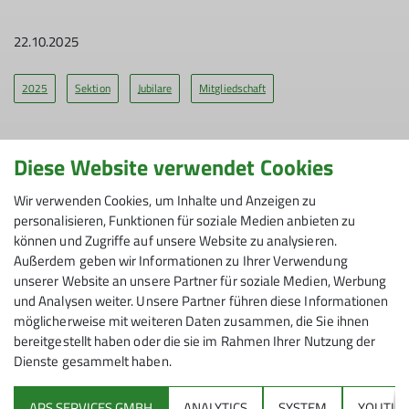
22.10.2025
2025
Sektion
Jubilare
Mitgliedschaft
Diese Website verwendet Cookies
Ein fester Bestandteil des Jahreskalenders ist bei der
Wir verwenden Cookies, um Inhalte und Anzeigen zu
Sektion Siegerland die Feier zur Ehrung der
personalisieren, Funktionen für soziale Medien anbieten zu
langjährigen Mitglieder.
können und Zugriffe auf unsere Website zu analysieren.
Da die Sektion der größte Sportverein im Kreisgebiet
Außerdem geben wir Informationen zu Ihrer Verwendung
ist, ist auch die Zahl derjenigen, die schon lange Jahre
unserer Website an unsere Partner für soziale Medien, Werbung
dabei sind, entsprechend hoch. 99 waren es 2025
und Analysen weiter. Unsere Partner führen diese Informationen
insgesamt, die auf eine 25jährige (59), 40jährige (27),
möglicherweise mit weiteren Daten zusammen, die Sie ihnen
50jährige (8), 60jährige (4) und sogar 70jährige (1)
bereitgestellt haben oder die sie im Rahmen Ihrer Nutzung der
Mitgliedschaft zurückblicken können.
Dienste gesammelt haben.
18 der Jubilare konnten die vom Deutschen
Alpenverein gestifteten Ehrennadeln und Urkunden
APS SERVICES GMBH
ANALYTICS
SYSTEM
YOUTUB