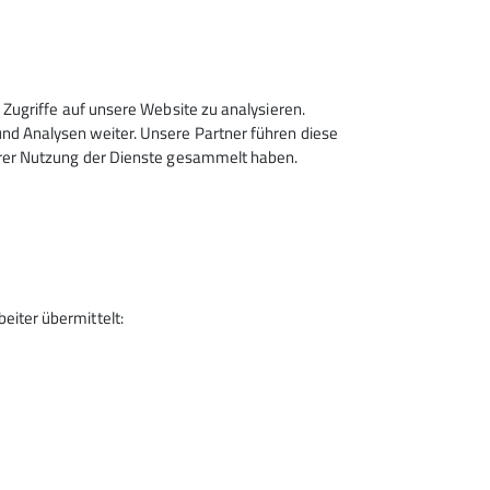
TIEG * NACHSTIEG * TOPROPE *
Zugriffe auf unsere Website zu analysieren.
ER * KLEBEHAKEN
d Analysen weiter. Unsere Partner führen diese
hrer Nutzung der Dienste gesammelt haben.
iter übermittelt: