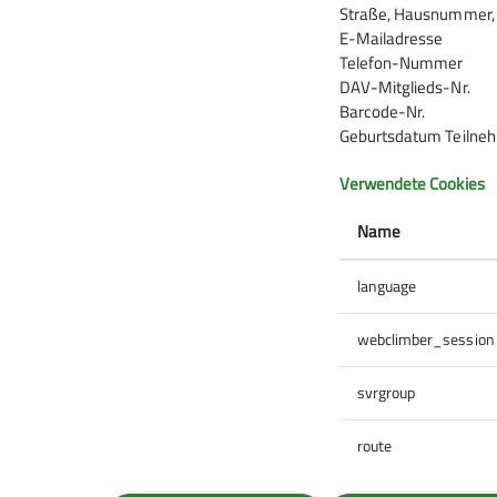
Straße, Hausnummer, P
E-Mailadresse
Telefon-Nummer
DAV-Mitglieds-Nr.
Barcode-Nr.
Geburtsdatum Teilne
Verwendete Cookies
Name
language
webclimber_session
svrgroup
route
Nach einem Vortreffen am 14.05.2025 in der K