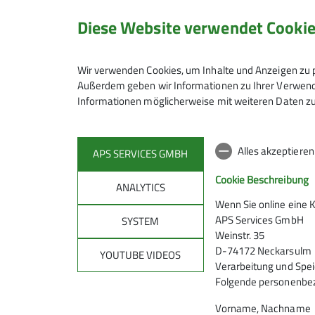
Diese Website verwendet Cooki
REDUNDANZ * STUMPF FÄDELN * SPITZ F
Wir verwenden Cookies, um Inhalte und Anzeigen zu p
KURZPRUSIK * ABSEILGERÄT * EXENKET
Außerdem geben wir Informationen zu Ihrer Verwendu
Informationen möglicherweise mit weiteren Daten zu
Alles akzeptiere
APS SERVICES GMBH
Cookie Beschreibung
ANALYTICS
Wenn Sie online eine 
APS Services GmbH
SYSTEM
Weinstr. 35
D-74172 Neckarsulm
YOUTUBE VIDEOS
Verarbeitung und Spei
Folgende personenbez
Vorname, Nachname