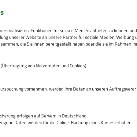
es
ÄDELN * UMBAUEN *, ABBAUEN * ABSEILEN * VORS
ersonalisieren, Funktionen für soziale Medien anbieten zu können und 
TE * MASTWURF * ANKERSTICH * SCHRAUBKARABIN
ng unserer Website an unsere Partner für soziale Medien, Werbung un
sammen, die Sie ihnen bereitgestellt haben oder die sie im Rahmen I
© Gudrun Plumhof
n (Übertragung von Nutzerdaten und Cookies)
Kursbuchung vornehmen, werden Ihre Daten an unseren Auftragsverarbe
cherung erfolgen auf Servern in Deutschland.
ogene Daten werden für die Online-Buchung eines Kurses erhoben: