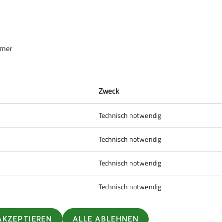
s
Ehrenamt
Jubilare
KLZ_2024
Kletterzentrum
Mitgliedschaft
erlandhütte
Wettkampfgruppe
hmer
Zweck
Kletterzentrum
Technisch notwendig
Siegerland »
endausschuss
Technisch notwendig
Technisch notwendig
Technisch notwendig
AKZEPTIEREN
ALLE ABLEHNEN