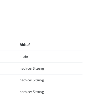
Nachhaltig
Naturschutz
News
Ablauf
Sektion Siegerland des
Deutschen Alpenvereins e.V.
1 Jahr
Effertsufer 105
57072 Siegen
nach der Sitzung
Telefon +49271336404
nach der Sitzung
Kontakt
nach der Sitzung