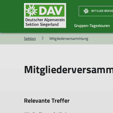
MITGLIED WERD
Gruppen-Tagestouren
Sektion
Mitgliederversammlung
Geschäftsstelle
Jugendausschuss
Übernachtungspreise
Häufige Fragen zur
Archiv
Jugen
Mitgliedschaft
Mitgliederversam
Relevante Treffer