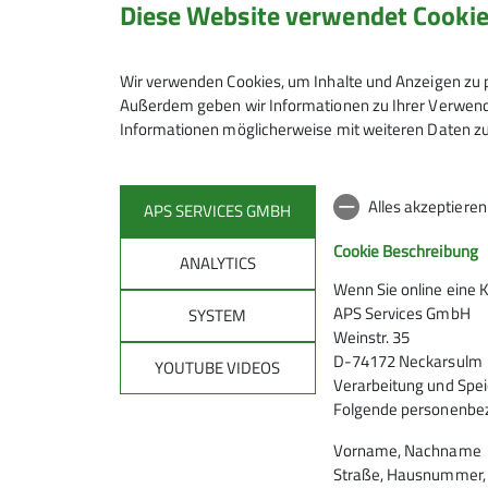
Diese Website verwendet Cooki
2022
News
Mitgliederversammlung
Wir verwenden Cookies, um Inhalte und Anzeigen zu p
Außerdem geben wir Informationen zu Ihrer Verwendu
Neue Mitglieder im Vorstand unserer
Informationen möglicherweise mit weiteren Daten zu
Sektion
23.05.2022
Alles akzeptiere
APS SERVICES GMBH
Bild von links nach rechts: Konrad Thannbichler,
Hubert Farnschläder, Ullrich Georgi, Jonathan
Cookie Beschreibung
Mende, Thomas Riedlinger
ANALYTICS
Wenn Sie online eine 
APS Services GmbH
SYSTEM
mehr erfahren
Weinstr. 35
D-74172 Neckarsulm
YOUTUBE VIDEOS
Verarbeitung und Spei
Folgende personenbez
Vorname, Nachname
Andere Themen
Straße, Hausnummer, P