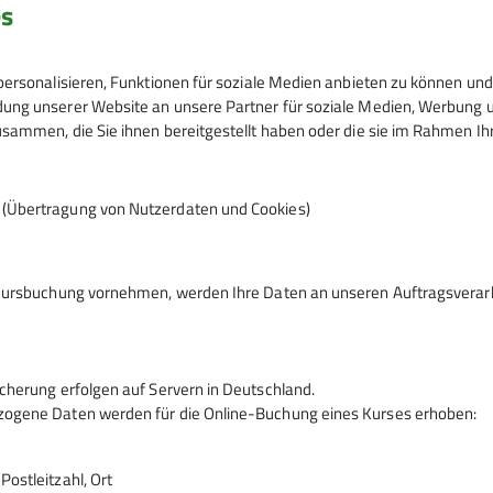
es
2023
Mitgliederversammlung
ersonalisieren, Funktionen für soziale Medien anbieten zu können und 
ng unserer Website an unsere Partner für soziale Medien, Werbung un
Kurz-Bericht Mitgliederversammlung
sammen, die Sie ihnen bereitgestellt haben oder die sie im Rahmen I
2023
16.05.2023
n (Übertragung von Nutzerdaten und Cookies)
Unsere Mitgliederversammlung fand am
28.04.2023 in der Bismarckhalle statt.
Wir haben uns gefreut sie wieder ganz ohne
Corona-Maßnahmen durchführen zu können.
Kursbuchung vornehmen, werden Ihre Daten an unseren Auftragsverarbe
mehr erfahren
cherung erfolgen auf Servern in Deutschland.
ogene Daten werden für die Online-Buchung eines Kurses erhoben:
ostleitzahl, Ort