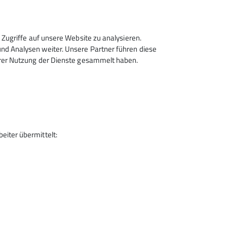
2021
News
Mitgliederversammlung
Zugriffe auf unsere Website zu analysieren.
d Analysen weiter. Unsere Partner führen diese
Mitgliederversammlung der DAV
hrer Nutzung der Dienste gesammelt haben.
Sektion Siegerland e.V. im September
2021
08.10.2021
mehr erfahren
iter übermittelt: