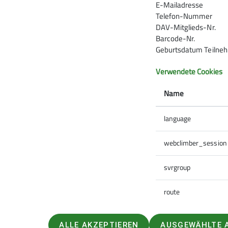
E-Mailadresse
Telefon-Nummer
2021
2022
2023
2024
2025
DAV-New
DAV-Mitglieds-Nr.
Barcode-Nr.
News-Kletterzentrum
Pressestimmen
Sektion
Sieg
Geburtsdatum Teilne
Verwendete Cookies
Name
Sektion Siegerland
JDAV
language
Ansprechpersonen
JDAV-Jug
webclimber_session
Geschäftsstelle
Häufige Fragen zur Mitgliedschaft
svrgroup
Mitgliedschaft
Ausrüstungsverleih
route
Sektionsgruppen
Siegerlandhütte
ALLE AKZEPTIEREN
AUSGEWÄHLTE 