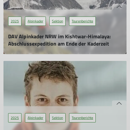
2025
Alpinkader
Sektion
Tourenberichte
DAV Alpinkader NRW im Kishtwar-Himalaya:
Abschlussexpedition am Ende der Kaderzeit
von Matthias Mimberg
12.02.2025
Berglandschaften und potenzieller Erstbesteigungen – lockte
unser neunköpfiges Team des DAV Alpinkader NRW auf eine
Reise ins Unbekannte.
mehr erfahren
2025
Alpinkader
Sektion
Tourenberichte