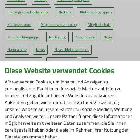
Klettergruppe Hachenburg
Klettern
Klettersportgruppen
Kletterzentrum
Mitgliederversammlung
Mitgliedschaft
Mountainbikegruppe
Nachhaltig
Nanomoves
Natur
Naturschutz
News
News-Kletterzentrum
Offener Wandertreff
Pressestimmen
Sektion
Diese Website verwendet Cookies
Seven Summits Siegen
Siegerlandhütte
Siegerlandhütte800
Wir verwenden Cookies, um Inhalte und Anzeigen zu
Termine
Tourenberichte
Vortrag
Wanderangebote
personalisieren, Funktionen für soziale Medien anbieten zu
können und Zugriffe auf unsere Website zu analysieren.
Wandergruppe
Wandern
Wettkampfgruppe
bergauf-bergab
Außerdem geben wir Informationen zu Ihrer Verwendung
unserer Website an unsere Partner für soziale Medien, Werbung
genigini
und Analysen weiter. Unsere Partner führen diese Informationen
möglicherweise mit weiteren Daten zusammen, die Sie ihnen
bereitgestellt haben oder die sie im Rahmen Ihrer Nutzung der
Dienste gesammelt haben.